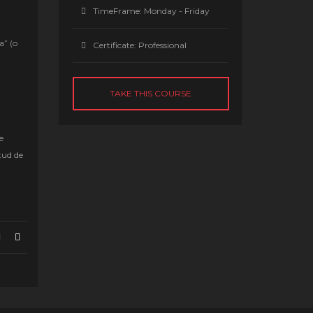
TimeFrame:
Monday - Friday
a” (o
Certificate:
Professional
TAKE THIS COURSE
e
tud de