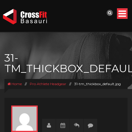
31-
TM_THICKBOX_DEFAUL
Home
//
Pro Athlete Headgear
//
31-tm_thickbox_default.jpg