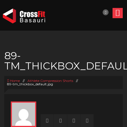
89-
TM_THICKBOX_DEFAUL
Home
//
Athlete Compression Shorts
//
89-tm_thickbox_default.jpg