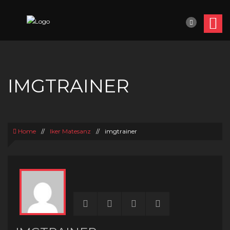
IMGTRAINER
Home
//
Iker Matesanz
//
imgtrainer