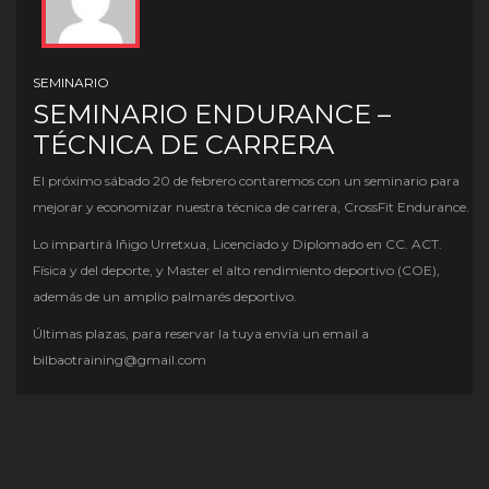
SEMINARIO
SEMINARIO ENDURANCE –
TÉCNICA DE CARRERA
El próximo sábado 20 de febrero contaremos con un seminario para
mejorar y economizar nuestra técnica de carrera, CrossFit Endurance.
Lo impartirá Iñigo Urretxua, Licenciado y Diplomado en CC. ACT.
Física y del deporte, y Master el alto rendimiento deportivo (COE),
además de un amplio palmarés deportivo.
Últimas plazas, para reservar la tuya envía un email a
bilbaotraining@gmail.com