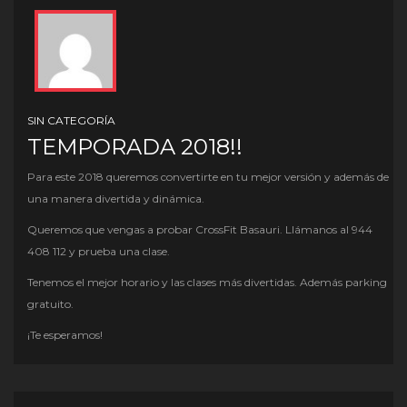
SIN CATEGORÍA
TEMPORADA 2018!!
Para este 2018 queremos convertirte en tu mejor versión y además de
una manera divertida y dinámica.
Queremos que vengas a probar CrossFit Basauri. Llámanos al 944
408 112 y prueba una clase.
Tenemos el mejor horario y las clases más divertidas. Además parking
gratuito.
¡Te esperamos!