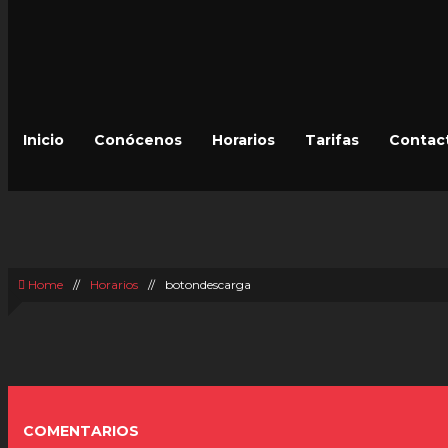
Inicio
Conócenos
Horarios
Tarifas
Contac
BOTONDESCARGA
Home
//
Horarios
//
botondescarga
COMENTARIOS