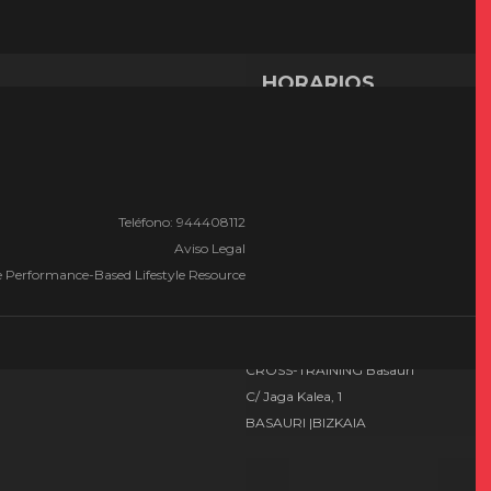
HORARIOS
TABLA DE PRECIOS
Teléfono: 944408112
Aviso Legal
CONTACTO
CROSS-TRAINING Basauri
C/ Jaga Kalea, 1
BASAURI |BIZKAIA